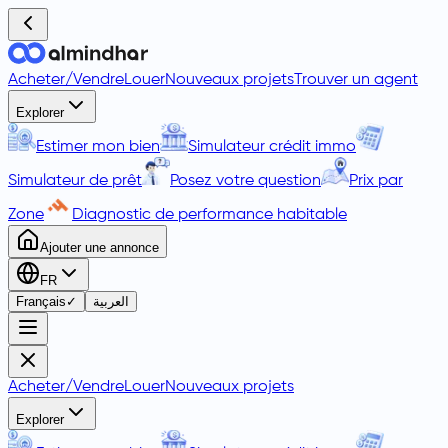
Acheter
/
Vendre
Louer
Nouveaux projets
Trouver un agent
Explorer
Estimer mon bien
Simulateur crédit immo
Simulateur de prêt
Posez votre question
Prix par
Zone
Diagnostic de performance habitable
Ajouter une annonce
FR
Français
✓
العربية
Acheter
/
Vendre
Louer
Nouveaux projets
Explorer