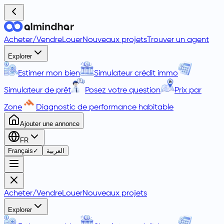
Acheter
/
Vendre
Louer
Nouveaux projets
Trouver un agent
Explorer
Estimer mon bien
Simulateur crédit immo
Simulateur de prêt
Posez votre question
Prix par
Zone
Diagnostic de performance habitable
Ajouter une annonce
FR
Français
✓
العربية
Acheter
/
Vendre
Louer
Nouveaux projets
Explorer