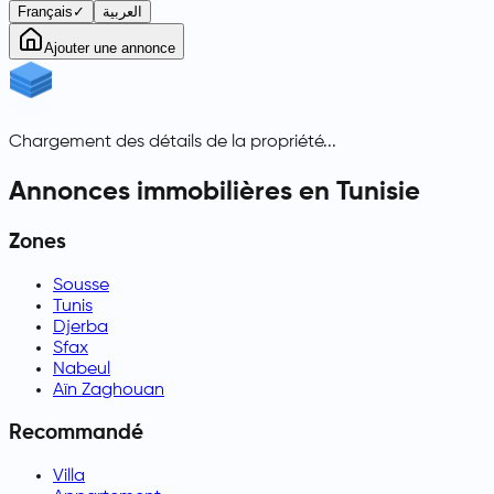
Français
✓
العربية
Ajouter une annonce
Chargement des détails de la propriété...
Annonces immobilières en Tunisie
Zones
Sousse
Tunis
Djerba
Sfax
Nabeul
Aïn Zaghouan
Recommandé
Villa