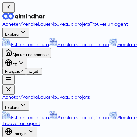
Acheter
/
Vendre
Louer
Nouveaux projets
Trouver un agent
Explorer
Estimer mon bien
Simulateur crédit immo
Simulate
Ajouter une annonce
FR
Français
✓
العربية
Acheter
/
Vendre
Louer
Nouveaux projets
Explorer
Estimer mon bien
Simulateur crédit immo
Simulate
Trouver un agent
Français