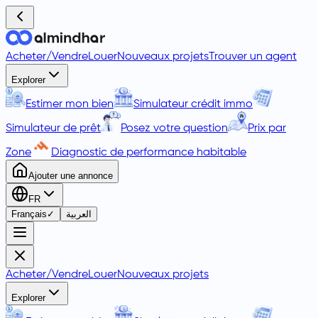
Acheter
/
Vendre
Louer
Nouveaux projets
Trouver un agent
Explorer
Estimer mon bien
Simulateur crédit immo
Simulateur de prêt
Posez votre question
Prix par
Zone
Diagnostic de performance habitable
Ajouter une annonce
FR
Français
✓
العربية
Acheter
/
Vendre
Louer
Nouveaux projets
Explorer