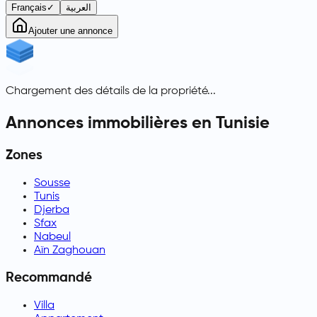
Français
✓
العربية
Ajouter une annonce
Chargement des détails de la propriété...
Annonces immobilières en Tunisie
Zones
Sousse
Tunis
Djerba
Sfax
Nabeul
Aïn Zaghouan
Recommandé
Villa