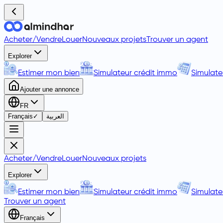
Acheter
/
Vendre
Louer
Nouveaux projets
Trouver un agent
Explorer
Estimer mon bien
Simulateur crédit immo
Simulate
Ajouter une annonce
FR
Français
✓
العربية
Acheter
/
Vendre
Louer
Nouveaux projets
Explorer
Estimer mon bien
Simulateur crédit immo
Simulate
Trouver un agent
Français