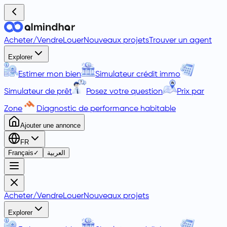
Acheter
/
Vendre
Louer
Nouveaux projets
Trouver un agent
Explorer
Estimer mon bien
Simulateur crédit immo
Simulateur de prêt
Posez votre question
Prix par
Zone
Diagnostic de performance habitable
Ajouter une annonce
FR
Français
✓
العربية
Acheter
/
Vendre
Louer
Nouveaux projets
Explorer