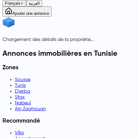
Français
✓
العربية
Ajouter une annonce
Chargement des détails de la propriété...
Annonces immobilières en Tunisie
Zones
Sousse
Tunis
Djerba
Sfax
Nabeul
Aïn Zaghouan
Recommandé
Villa