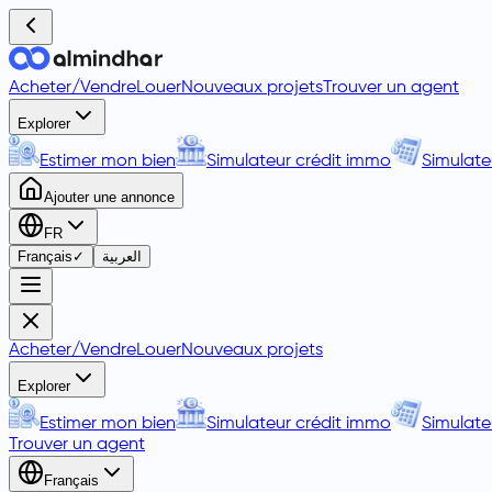
Acheter
/
Vendre
Louer
Nouveaux projets
Trouver un agent
Explorer
Estimer mon bien
Simulateur crédit immo
Simulate
Ajouter une annonce
FR
Français
✓
العربية
Acheter
/
Vendre
Louer
Nouveaux projets
Explorer
Estimer mon bien
Simulateur crédit immo
Simulate
Trouver un agent
Français