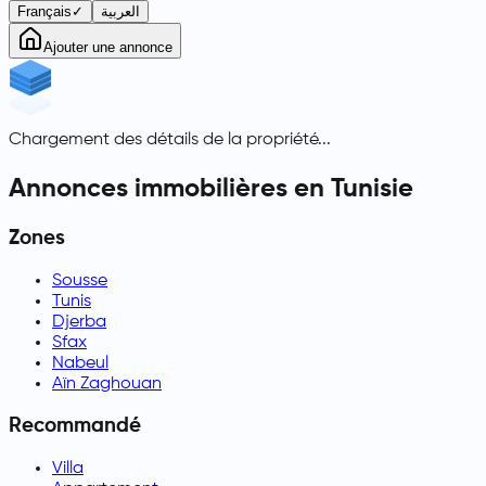
Français
✓
العربية
Ajouter une annonce
Chargement des détails de la propriété...
Annonces immobilières en Tunisie
Zones
Sousse
Tunis
Djerba
Sfax
Nabeul
Aïn Zaghouan
Recommandé
Villa