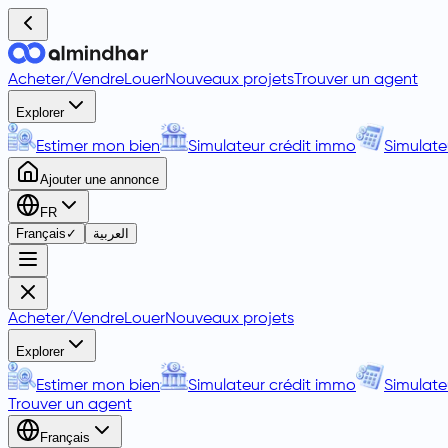
Acheter
/
Vendre
Louer
Nouveaux projets
Trouver un agent
Explorer
Estimer mon bien
Simulateur crédit immo
Simulate
Ajouter une annonce
FR
Français
✓
العربية
Acheter
/
Vendre
Louer
Nouveaux projets
Explorer
Estimer mon bien
Simulateur crédit immo
Simulate
Trouver un agent
Français