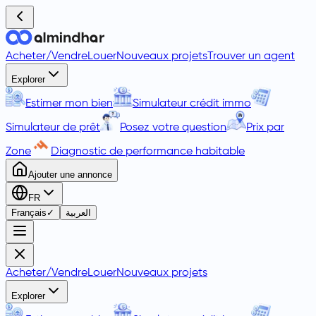
Acheter
/
Vendre
Louer
Nouveaux projets
Trouver un agent
Explorer
Estimer mon bien
Simulateur crédit immo
Simulateur de prêt
Posez votre question
Prix par
Zone
Diagnostic de performance habitable
Ajouter une annonce
FR
Français
✓
العربية
Acheter
/
Vendre
Louer
Nouveaux projets
Explorer