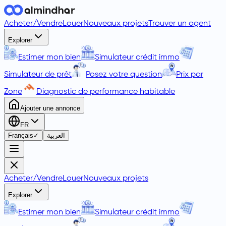
Acheter
/
Vendre
Louer
Nouveaux projets
Trouver un agent
Explorer
Estimer mon bien
Simulateur crédit immo
Simulateur de prêt
Posez votre question
Prix par
Zone
Diagnostic de performance habitable
Ajouter une annonce
FR
Français
✓
العربية
Acheter
/
Vendre
Louer
Nouveaux projets
Explorer
Estimer mon bien
Simulateur crédit immo