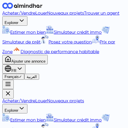
Acheter
/
Vendre
Louer
Nouveaux projets
Trouver un agent
Explorer
Estimer mon bien
Simulateur crédit immo
Simulateur de prêt
Posez votre question
Prix par
Zone
Diagnostic de performance habitable
Ajouter une annonce
FR
Français
✓
العربية
Acheter
/
Vendre
Louer
Nouveaux projets
Explorer
Estimer mon bien
Simulateur crédit immo