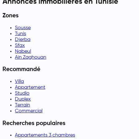
Annonces immobilières en Tunisie
Zones
Sousse
Tunis
Djerba
Sfax
Nabeul
Aïn Zaghouan
Recommandé
Villa
Appartement
Studio
Duplex
Terrain
Commercial
Recherches populaires
Appartements 3 chambres