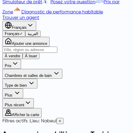
Simulateur de prêt
Posez votre question
Prix par
Zone
Diagnostic de performance habitable
Trouver un agent
Français
Français
✓
العربية
Ajouter une annonce
À vendre
À louer
Prix
Chambres et salles de bain
Type de bien
Plus
Plus récent
Afficher la carte
Filtres actifs :
Lieu
:
Nabeul‎
×