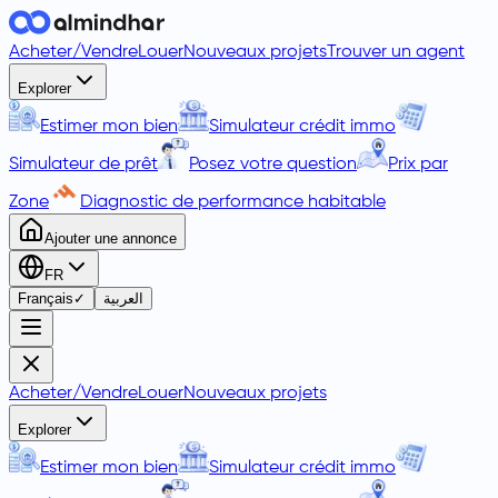
Acheter
/
Vendre
Louer
Nouveaux projets
Trouver un agent
Explorer
Estimer mon bien
Simulateur crédit immo
Simulateur de prêt
Posez votre question
Prix par
Zone
Diagnostic de performance habitable
Ajouter une annonce
FR
Français
✓
العربية
Acheter
/
Vendre
Louer
Nouveaux projets
Explorer
Estimer mon bien
Simulateur crédit immo