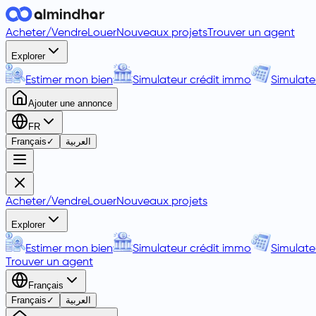
Acheter
/
Vendre
Louer
Nouveaux projets
Trouver un agent
Explorer
Estimer mon bien
Simulateur crédit immo
Simulate
Ajouter une annonce
FR
Français
✓
العربية
Acheter
/
Vendre
Louer
Nouveaux projets
Explorer
Estimer mon bien
Simulateur crédit immo
Simulate
Trouver un agent
Français
Français
✓
العربية