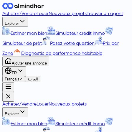
Acheter
/
Vendre
Louer
Nouveaux projets
Trouver un agent
Explorer
Estimer mon bien
Simulateur crédit immo
Simulateur de prêt
Posez votre question
Prix par
Zone
Diagnostic de performance habitable
Ajouter une annonce
FR
Français
✓
العربية
Acheter
/
Vendre
Louer
Nouveaux projets
Explorer
Estimer mon bien
Simulateur crédit immo